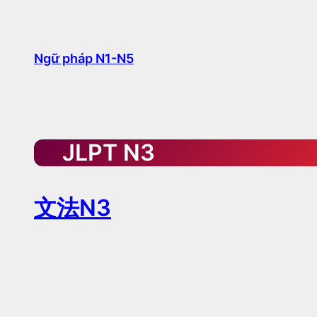
Chuyển
đến
phần
Ngữ pháp N1-N5
nội
dung
JLPT N3
文法N3